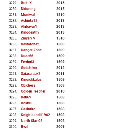
3279
.
Brett X
2015
3280
.
Didurong
2015
3281
.
Moniwal
1510
3282
.
Achinta12
2013
3283
.
Akibavar1
2013
3284
.
Kingdeathv
2013
3285
.
Zmysly V
1510
3286
.
Bestofone2
1509
3287
.
Danger-Zone
1509
3288
.
Dude56
1509
3289
.
Ferdo63
1509
3290
.
Godstriker
2012
3291
.
Saiascrack2
2011
3292
.
Kingjokkulus
1509
3293
.
Obichess
1509
3294
.
Golden Teacher
2010
3295
.
Ben69
1508
3296
.
Bokkel
1508
3297
.
Casiofire
1508
3298
.
Knightbandit1962
1508
3299
.
North Star 08
1508
3300
.
Bvzl
2009