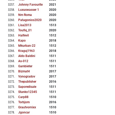
3257
.
Johnny Favourite
2021
3258
.
Luxuswasser 1
2020
3259
.
Nm Roma
2020
3260
.
Patagonico2020
2020
3261
.
Lisa2013
1513
3262
.
Toufiq_01
2020
3263
.
Halfevil
1512
3264
.
Kapo
2018
3265
.
Mkurban-22
1512
3266
.
Kraguj1963
2018
3267
.
Aldo Baldini
1511
3268
.
As-012
1511
3269
.
Gambieter
1511
3270
.
Bizmat4
2017
3271
.
Vynogradov
2017
3272
.
Thepublisher
2016
3273
.
Saporedisale
1511
3274
.
Stanko12345
1511
3275
.
Carp88
1510
3276
.
Torbjorn
2016
3277
.
Grautvornixx
1510
3278
.
Jgoncar
1510