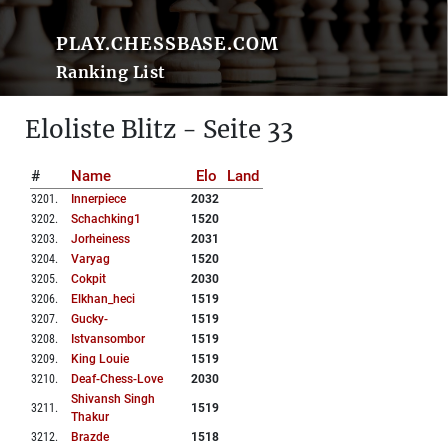
PLAY.CHESSBASE.COM
Ranking List
Eloliste Blitz - Seite 33
#
Name
Elo
Land
3201
.
Innerpiece
2032
3202
.
Schachking1
1520
3203
.
Jorheiness
2031
3204
.
Varyag
1520
3205
.
Cokpit
2030
3206
.
Elkhan_heci
1519
3207
.
Gucky-
1519
3208
.
Istvansombor
1519
3209
.
King Louie
1519
3210
.
Deaf-Chess-Love
2030
Shivansh Singh
3211
.
1519
Thakur
3212
.
Brazde
1518