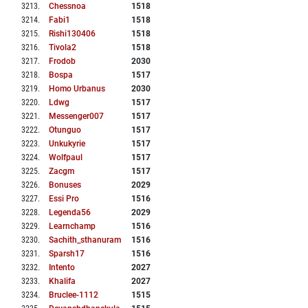
3213
.
Chessnoa
1518
3214
.
Fabi1
1518
3215
.
Rishi130406
1518
3216
.
Tivola2
1518
3217
.
Frodob
2030
3218
.
Bospa
1517
3219
.
Homo Urbanus
2030
3220
.
Ldwg
1517
3221
.
Messenger007
1517
3222
.
Otunguo
1517
3223
.
Unkukyrie
1517
3224
.
Wolfpaul
1517
3225
.
Zacgm
1517
3226
.
Bonuses
2029
3227
.
Essi Pro
1516
3228
.
Legenda56
2029
3229
.
Learnchamp
1516
3230
.
Sachith_sthanuram
1516
3231
.
Sparsh17
1516
3232
.
Intento
2027
3233
.
Khalifa
2027
3234
.
Bruclee-1112
1515