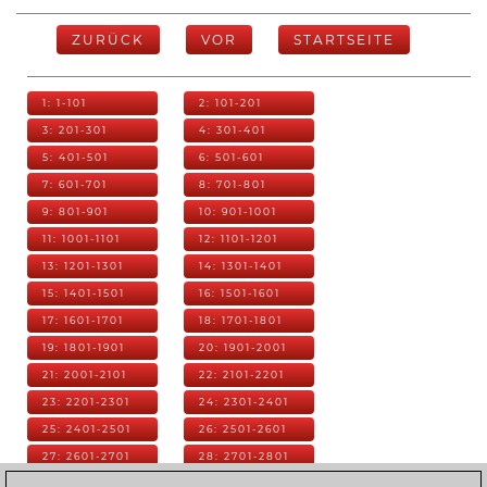
ZURÜCK
VOR
STARTSEITE
1: 1-101
2: 101-201
3: 201-301
4: 301-401
5: 401-501
6: 501-601
7: 601-701
8: 701-801
9: 801-901
10: 901-1001
11: 1001-1101
12: 1101-1201
13: 1201-1301
14: 1301-1401
15: 1401-1501
16: 1501-1601
17: 1601-1701
18: 1701-1801
19: 1801-1901
20: 1901-2001
21: 2001-2101
22: 2101-2201
23: 2201-2301
24: 2301-2401
25: 2401-2501
26: 2501-2601
27: 2601-2701
28: 2701-2801
29: 2801-2901
30: 2901-3001