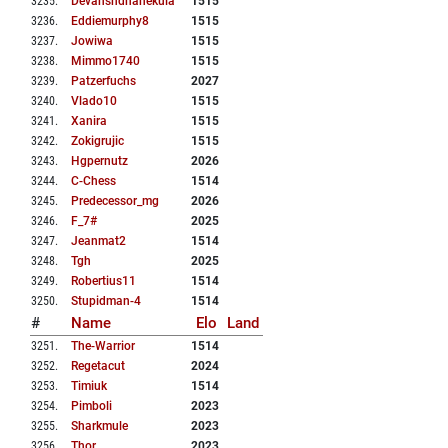
3235
.
Devanshdhanekula
1515
3236
.
Eddiemurphy8
1515
3237
.
Jowiwa
1515
3238
.
Mimmo1740
1515
3239
.
Patzerfuchs
2027
3240
.
Vlado10
1515
3241
.
Xanira
1515
3242
.
Zokigrujic
1515
3243
.
Hgpernutz
2026
3244
.
C-Chess
1514
3245
.
Predecessor_mg
2026
3246
.
F_7#
2025
3247
.
Jeanmat2
1514
3248
.
Tgh
2025
3249
.
Robertius11
1514
3250
.
Stupidman-4
1514
#
Name
Elo
Land
3251
.
The-Warrior
1514
3252
.
Regetacut
2024
3253
.
Timiuk
1514
3254
.
Pimboli
2023
3255
.
Sharkmule
2023
3256
.
Thor
2023