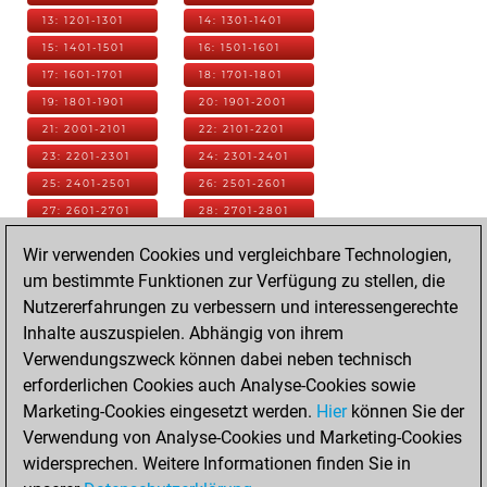
13: 1201-1301
14: 1301-1401
15: 1401-1501
16: 1501-1601
17: 1601-1701
18: 1701-1801
19: 1801-1901
20: 1901-2001
21: 2001-2101
22: 2101-2201
23: 2201-2301
24: 2301-2401
25: 2401-2501
26: 2501-2601
27: 2601-2701
28: 2701-2801
29: 2801-2901
30: 2901-3001
Wir verwenden Cookies und vergleichbare Technologien,
31: 3001-3101
32: 3101-3201
um bestimmte Funktionen zur Verfügung zu stellen, die
33: 3201-3301
34: 3301-3401
Nutzererfahrungen zu verbessern und interessengerechte
35: 3401-3501
36: 3501-3601
Inhalte auszuspielen. Abhängig von ihrem
37: 3601-3701
38: 3701-3801
Verwendungszweck können dabei neben technisch
39: 3801-3901
40: 3901-4001
erforderlichen Cookies auch Analyse-Cookies sowie
41: 4001-4101
42: 4101-4201
Marketing-Cookies eingesetzt werden.
Hier
können Sie der
43: 4201-4301
44: 4301-4401
Verwendung von Analyse-Cookies und Marketing-Cookies
45: 4401-4501
46: 4501-4601
widersprechen. Weitere Informationen finden Sie in
47: 4601-4701
48: 4701-4801