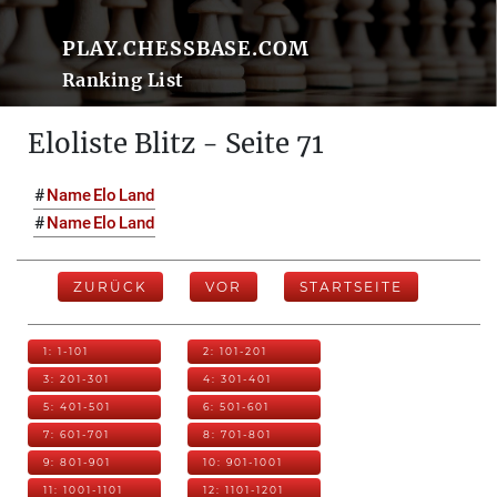
PLAY.CHESSBASE.COM
Ranking List
Eloliste Blitz - Seite 71
#
Name
Elo
Land
#
Name
Elo
Land
ZURÜCK
VOR
STARTSEITE
1: 1-101
2: 101-201
3: 201-301
4: 301-401
5: 401-501
6: 501-601
7: 601-701
8: 701-801
9: 801-901
10: 901-1001
11: 1001-1101
12: 1101-1201