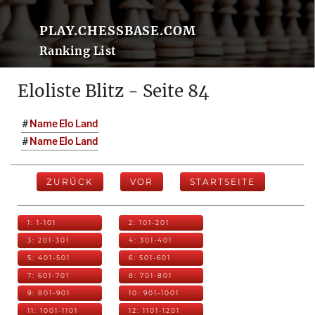
PLAY.CHESSBASE.COM
Ranking List
Eloliste Blitz - Seite 84
#
Name
Elo
Land
#
Name
Elo
Land
ZURÜCK
VOR
STARTSEITE
1: 1-101
2: 101-201
3: 201-301
4: 301-401
5: 401-501
6: 501-601
7: 601-701
8: 701-801
9: 801-901
10: 901-1001
11: 1001-1101
12: 1101-1201