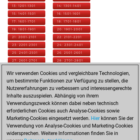
13: 1201-1301
14: 1301-1401
15: 1401-1501
16: 1501-1601
17: 1601-1701
18: 1701-1801
19: 1801-1901
20: 1901-2001
21: 2001-2101
22: 2101-2201
23: 2201-2301
24: 2301-2401
25: 2401-2501
26: 2501-2601
27: 2601-2701
28: 2701-2801
29: 2801-2901
30: 2901-3001
Wir verwenden Cookies und vergleichbare Technologien,
31: 3001-3101
32: 3101-3201
um bestimmte Funktionen zur Verfügung zu stellen, die
33: 3201-3301
34: 3301-3401
Nutzererfahrungen zu verbessern und interessengerechte
35: 3401-3501
36: 3501-3601
Inhalte auszuspielen. Abhängig von ihrem
37: 3601-3701
38: 3701-3801
Verwendungszweck können dabei neben technisch
39: 3801-3901
40: 3901-4001
erforderlichen Cookies auch Analyse-Cookies sowie
41: 4001-4101
42: 4101-4201
Marketing-Cookies eingesetzt werden.
Hier
können Sie der
43: 4201-4301
44: 4301-4401
Verwendung von Analyse-Cookies und Marketing-Cookies
45: 4401-4501
46: 4501-4601
widersprechen. Weitere Informationen finden Sie in
47: 4601-4701
48: 4701-4801