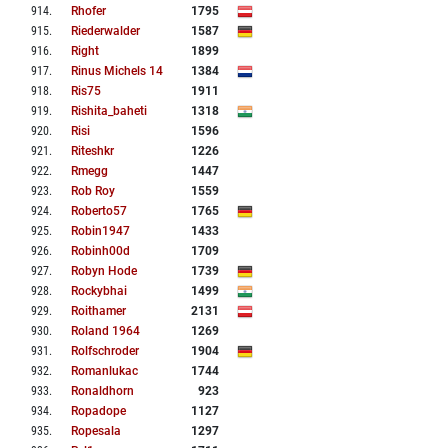
914
.
Rhofer
1795
915
.
Riederwalder
1587
916
.
Right
1899
917
.
Rinus Michels 14
1384
918
.
Ris75
1911
919
.
Rishita_baheti
1318
920
.
Risi
1596
921
.
Riteshkr
1226
922
.
Rmegg
1447
923
.
Rob Roy
1559
924
.
Roberto57
1765
925
.
Robin1947
1433
926
.
Robinh00d
1709
927
.
Robyn Hode
1739
928
.
Rockybhai
1499
929
.
Roithamer
2131
930
.
Roland 1964
1269
931
.
Rolfschroder
1904
932
.
Romanlukac
1744
933
.
Ronaldhorn
923
934
.
Ropadope
1127
935
.
Ropesala
1297