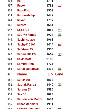
936
.
Rsl1
1711
937
.
Rspok
1791
938
.
Rudolflistl
1552
939
.
Rudranshchpc
1447
940
.
Ruka5
1737
941
.
Russm
1684
942
.
S515793
1057
943
.
Saatvik Ram S
1924
944
.
Sachinsalave
1963
945
.
Sachy616161
1414
946
.
Safetovic95
1356
947
.
Sahmad0812c
1667
948
.
Sakk-Matt
2183
949
.
Samuel Dinh
1724
950
.
Sanat_aggarwal
1434
#
Name
Elo
Land
951
.
Sanaya66_
1832
952
.
Saptak Panda
1440
953
.
Sarangi53
1590
954
.
Sas 09
2089
955
.
Sauron Von Modor
1604
956
.
Schaakfanmark
1994