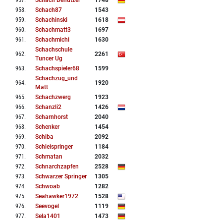
957
.
Schach Benutzer
1748
958
.
Schach87
1543
959
.
Schachinski
1618
960
.
Schachmatt3
1697
961
.
Schachmichi
1630
Schachschule
962
.
2261
Tuncer Ug
963
.
Schachspieler68
1599
Schachzug_und
964
.
1920
Matt
965
.
Schachzwerg
1923
966
.
Schanzli2
1426
967
.
Scharnhorst
2040
968
.
Schenker
1454
969
.
Schiba
2092
970
.
Schleispringer
1184
971
.
Schmatan
2032
972
.
Schnarchzapfen
2528
973
.
Schwarzer Springer
1305
974
.
Schwoab
1282
975
.
Seahawker1972
1528
976
.
Seevogel
1119
977
.
Sela1401
1473