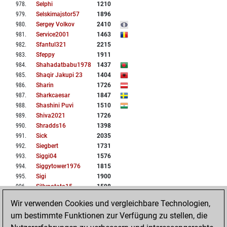
978
.
Selphi
1210
979
.
Selskimajstor57
1896
980
.
Sergey Volkov
2410
981
.
Service2001
1463
982
.
Sfantul321
2215
983
.
Sfeppy
1911
984
.
Shahadatbabu1978
1437
985
.
Shaqir Jakupi 23
1404
986
.
Sharin
1726
987
.
Sharkcaesar
1847
988
.
Shashini Puvi
1510
989
.
Shiva2021
1726
990
.
Shradds16
1398
991
.
Sick
2035
992
.
Siegbert
1731
993
.
Siggi04
1576
994
.
Siggytower1976
1815
995
.
Sigi
1900
996
.
Sillypotato15
1598
997
.
Simonnet
1672
Wir verwenden Cookies und vergleichbare Technologien,
998
.
Singh64
1728
um bestimmte Funktionen zur Verfügung zu stellen, die
999
.
Singla13
2104