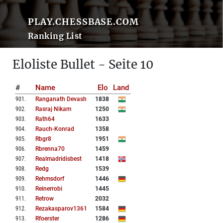
PLAY.CHESSBASE.COM
Ranking List
Eloliste Bullet - Seite 10
#
Name
Elo
Land
901
.
Ranganath Devash
1838
902
.
Rasraj Nikam
1250
903
.
Rath64
1633
904
.
Rauch-Konrad
1358
905
.
Rbgr8
1951
906
.
Rbrenna70
1459
907
.
Realmadridisbest
1418
908
.
Redg
1539
909
.
Rehmsdorf
1446
910
.
Reinerrobi
1445
911
.
Retrow
2032
912
.
Rezakasparov1361
1584
913
.
Rfoerster
1286