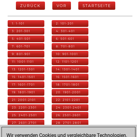
ZURÜCK
VOR
STARTSEITE
1: 1-101
2: 101-201
3: 201-301
4: 301-401
5: 401-501
6: 501-601
7: 601-701
8: 701-801
9: 801-901
10: 901-1001
11: 1001-1101
12: 1101-1201
13: 1201-1301
14: 1301-1401
15: 1401-1501
16: 1501-1601
17: 1601-1701
18: 1701-1801
19: 1801-1901
20: 1901-2001
21: 2001-2101
22: 2101-2201
23: 2201-2301
24: 2301-2401
25: 2401-2501
26: 2501-2601
27: 2601-2701
28: 2701-2801
29: 2801-2901
30: 2901-3001
Wir verwenden Cookies und vergleichbare Technologien,