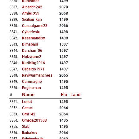
3336
.
Karlinthor
1499
3337
.
Alberich242
2070
3338
.
Arnie1959
2068
3339
.
Sicilian_kan
1499
3340
.
Casualgame23
2066
3341
.
Cyberfenix
1498
3342
.
Kasamandlxy
1498
3343
.
Dimabasi
1597
3344
.
Darshan_06
1597
3345
.
Holzwurm2
1497
3346
.
Karthikg2016
1497
3347
.
Osbaldo1971
1497
3348
.
Raviwarmanchess
2065
3349
.
Caromagne
1495
3350
.
Engineman
1495
#
Name
Elo
Land
3351
.
Loriot
1495
3352
.
Gerael
2064
3353
.
Grm142
2064
3354
.
Omega201903
1495
3355
.
Slab
1495
3356
.
Ikobakov
2064