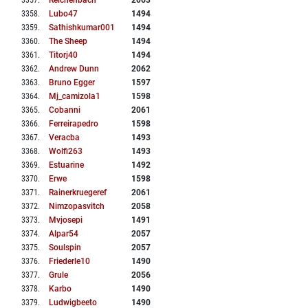
3357
.
Reichenbach
2063
3358
.
Lubo47
1494
3359
.
Sathishkumar001
1494
3360
.
The Sheep
1494
3361
.
Titorj40
1494
3362
.
Andrew Dunn
2062
3363
.
Bruno Egger
1597
3364
.
Mj_camizola1
1598
3365
.
Cobanni
2061
3366
.
Ferreirapedro
1598
3367
.
Veracba
1493
3368
.
Wolfi263
1493
3369
.
Estuarine
1492
3370
.
Erwe
1598
3371
.
Rainerkruegeref
2061
3372
.
Nimzopasvitch
2058
3373
.
Mvjosepi
1491
3374
.
Alpar54
2057
3375
.
Soulspin
2057
3376
.
Friederle10
1490
3377
.
Grule
2056
3378
.
Karbo
1490
3379
.
Ludwigbeeto
1490