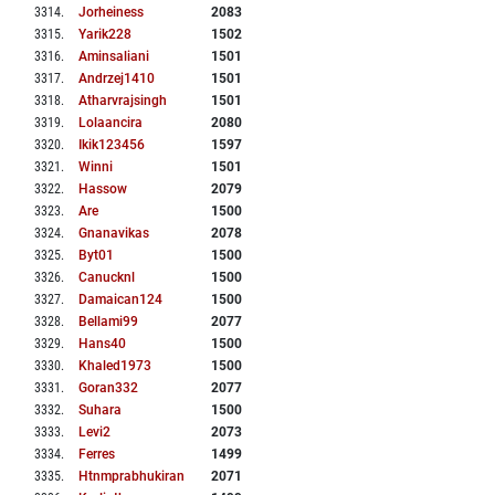
3314
.
Jorheiness
2083
3315
.
Yarik228
1502
3316
.
Aminsaliani
1501
3317
.
Andrzej1410
1501
3318
.
Atharvrajsingh
1501
3319
.
Lolaancira
2080
3320
.
Ikik123456
1597
3321
.
Winni
1501
3322
.
Hassow
2079
3323
.
Are
1500
3324
.
Gnanavikas
2078
3325
.
Byt01
1500
3326
.
Canucknl
1500
3327
.
Damaican124
1500
3328
.
Bellami99
2077
3329
.
Hans40
1500
3330
.
Khaled1973
1500
3331
.
Goran332
2077
3332
.
Suhara
1500
3333
.
Levi2
2073
3334
.
Ferres
1499
3335
.
Htnmprabhukiran
2071