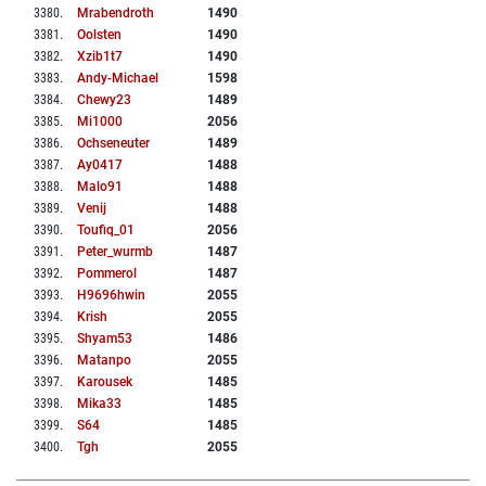
3380
.
Mrabendroth
1490
3381
.
Oolsten
1490
3382
.
Xzib1t7
1490
3383
.
Andy-Michael
1598
3384
.
Chewy23
1489
3385
.
Mi1000
2056
3386
.
Ochseneuter
1489
3387
.
Ay0417
1488
3388
.
Malo91
1488
3389
.
Venij
1488
3390
.
Toufiq_01
2056
3391
.
Peter_wurmb
1487
3392
.
Pommerol
1487
3393
.
H9696hwin
2055
3394
.
Krish
2055
3395
.
Shyam53
1486
3396
.
Matanpo
2055
3397
.
Karousek
1485
3398
.
Mika33
1485
3399
.
S64
1485
3400
.
Tgh
2055