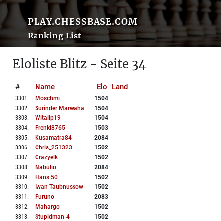
PLAY.CHESSBASE.COM
Ranking List
Eloliste Blitz - Seite 34
#
Name
Elo
Land
3301
.
Moschmi
1504
3302
.
Surinder Marwaha
1504
3303
.
Witalip19
1504
3304
.
Frenki8765
1503
3305
.
Kusamatra84
2084
3306
.
Chris_251323
1502
3307
.
Crazyelk
1502
3308
.
Nabulio
2084
3309
.
Hans 50
1502
3310
.
Iwan Taubnussow
1502
3311
.
Furuno
2083
3312
.
Mahargo
1502
3313
.
Stupidman-4
1502