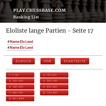
PLAY.CHESSBASE.COM
Ranking List
Eloliste lange Partien - Seite 17
#
Name
Elo
Land
#
Name
Elo
Land
ZURÜCK
VOR
STARTSEITE
1: 1-101
2: 101-201
3: 201-301
4: 301-401
5: 401-501
6: 501-601
7: 601-701
8: 701-801
9: 801-896