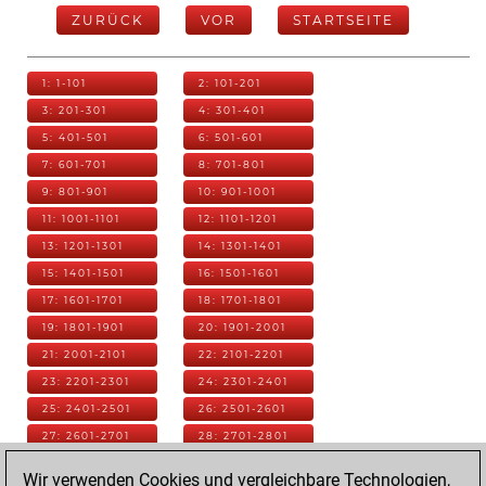
ZURÜCK
VOR
STARTSEITE
1: 1-101
2: 101-201
3: 201-301
4: 301-401
5: 401-501
6: 501-601
7: 601-701
8: 701-801
9: 801-901
10: 901-1001
11: 1001-1101
12: 1101-1201
13: 1201-1301
14: 1301-1401
15: 1401-1501
16: 1501-1601
17: 1601-1701
18: 1701-1801
19: 1801-1901
20: 1901-2001
21: 2001-2101
22: 2101-2201
23: 2201-2301
24: 2301-2401
25: 2401-2501
26: 2501-2601
27: 2601-2701
28: 2701-2801
29: 2801-2901
30: 2901-3001
Wir verwenden Cookies und vergleichbare Technologien,