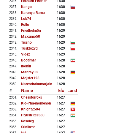
2336
.
Eckhard Fischer
1630
2337
.
Kango
1630
2338
.
Karunya Ramu
1630
2339
.
Lok74
1630
2340
.
Rollo
1630
2341
.
Friedhelm5n
1629
2342
.
Maxximo50
1629
2343
.
Tissho
1629
2344
.
Tusktozyd
1629
2345
.
Videz
1629
2346
.
Bootimar
1628
2347
.
Ibohill
1628
2348
.
Manray08
1628
2349
.
Mojster123
1628
2350
.
Narendrakumarjain
1628
#
Name
Elo
Land
2351
.
Chessforrokij
1627
2352
.
Kid-Phaenomenon
1627
2353
.
Knight2504
1627
2354
.
Piyush123560
1627
2355
.
Rosoleg
1627
2356
.
Srinikesh
1627