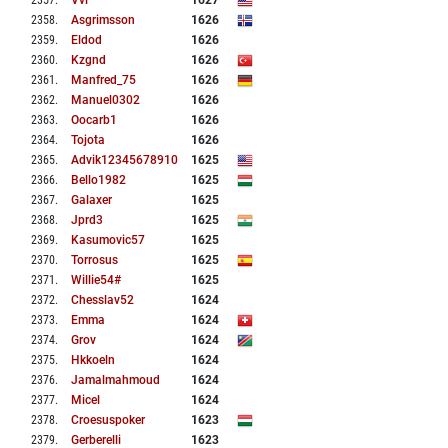
2357
.
Vvi
1627
2358
.
Asgrimsson
1626
2359
.
Eldod
1626
2360
.
Kzgnd
1626
2361
.
Manfred_75
1626
2362
.
Manuel0302
1626
2363
.
Oocarb1
1626
2364
.
Tojota
1626
2365
.
Advik12345678910
1625
2366
.
Bello1982
1625
2367
.
Galaxer
1625
2368
.
Jprd3
1625
2369
.
Kasumovic57
1625
2370
.
Torrosus
1625
2371
.
Willie54#
1625
2372
.
Chesslav52
1624
2373
.
Emma
1624
2374
.
Grov
1624
2375
.
Hkkoeln
1624
2376
.
Jamalmahmoud
1624
2377
.
Micel
1624
2378
.
Croesuspoker
1623
2379
.
Gerberelli
1623