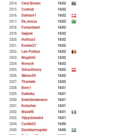
2314
.
Cecil Brown
1632
2315
.
Cosbob
1632
2316
.
Dalmarr1
1632
2317
.
De_sousa
1632
2318
.
Fumanbest
1632
2319
.
Gegner
1632
2320
.
Hafssa3
1632
2321
.
Kowes27
1632
2322
.
Leo-Poldus
1632
2323
.
Magilchi
1632
2324
.
Novoch
1632
2325
.
Schachhony
1632
2326
.
Skiron59
1632
2327
.
Thomele
1632
2328
.
Boro1
1631
2329
.
Daikoku
1631
2330
.
Erwinlindemann
1631
2331
.
Kutscher
1631
2332
.
Masetti
1631
2333
.
Vijaychess64
1631
2334
.
Castle32
1630
2335
.
Danielarrospide
1630