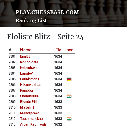
PLAY.CHESSBASE.COM
Ranking List
Eloliste Blitz - Seite 24
#
Name
Elo
Land
2301
.
Emil33
1634
2302
.
Iconoplasta
1634
2303
.
København
1634
2304
.
Lanabo1
1634
2305
.
Launicman1
1634
2306
.
Nizamyashas
1634
2307
.
Rajabbu
1634
2308
.
Sharan3006
1634
2309
.
Blonde Pijl
1633
2310
.
Ma5elin1
1633
2311
.
Manofpeace
1633
2312
.
Tapas_sulekha
1633
2313
.
Arpan Kadhiwala
1632