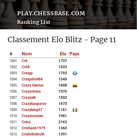
PLAY.CHESSBASE.COM
Ranking List
Classement Elo Blitz - Page 11
#
Nom
Elo
Pays
1001
.
Cr6
1737
1002
.
Cr68
1533
1003
.
Craigp
1702
1004
.
Craigsholl66
1540
1005
.
Crazy Genius
1608
1006
.
Crazychess
1970
1007
.
Crazyelk
1502
1008
.
Crazykasparov
1670
1009
.
Crazyking57
1161
1010
.
Crazyrussian
1981
1011
.
Crina
2163
1012
.
Cristianb1979
1360
1013
.
Cristothetruth
1391