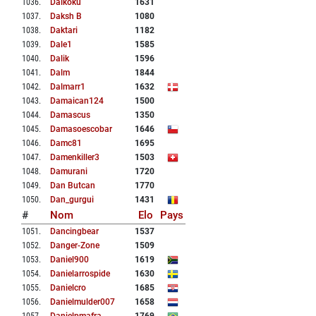
1036
.
Daikoku
1631
1037
.
Daksh B
1080
1038
.
Daktari
1182
1039
.
Dale1
1585
1040
.
Dalik
1596
1041
.
Dalm
1844
1042
.
Dalmarr1
1632
1043
.
Damaican124
1500
1044
.
Damascus
1350
1045
.
Damasoescobar
1646
1046
.
Damc81
1695
1047
.
Damenkiller3
1503
1048
.
Damurani
1720
1049
.
Dan Butcan
1770
1050
.
Dan_gurgui
1431
#
Nom
Elo
Pays
1051
.
Dancingbear
1537
1052
.
Danger-Zone
1509
1053
.
Daniel900
1619
1054
.
Danielarrospide
1630
1055
.
Danielcro
1685
1056
.
Danielmulder007
1658