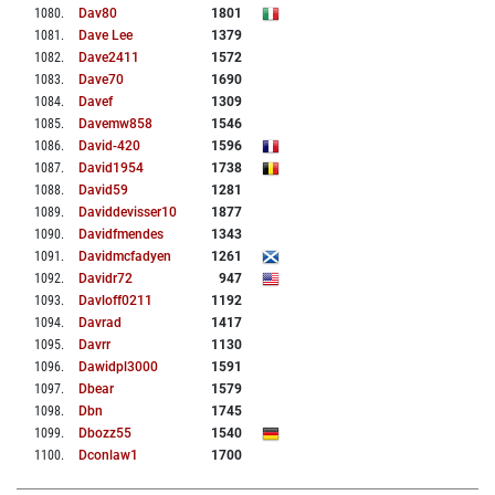
1080
.
Dav80
1801
1081
.
Dave Lee
1379
1082
.
Dave2411
1572
1083
.
Dave70
1690
1084
.
Davef
1309
1085
.
Davemw858
1546
1086
.
David-420
1596
1087
.
David1954
1738
1088
.
David59
1281
1089
.
Daviddevisser10
1877
1090
.
Davidfmendes
1343
1091
.
Davidmcfadyen
1261
1092
.
Davidr72
947
1093
.
Davloff0211
1192
1094
.
Davrad
1417
1095
.
Davrr
1130
1096
.
Dawidpl3000
1591
1097
.
Dbear
1579
1098
.
Dbn
1745
1099
.
Dbozz55
1540
1100
.
Dconlaw1
1700