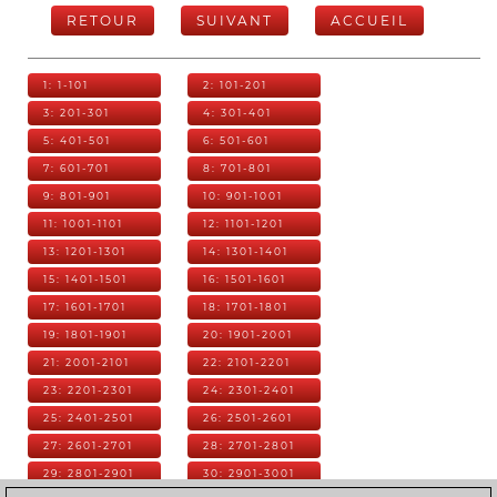
RETOUR
SUIVANT
ACCUEIL
1: 1-101
2: 101-201
3: 201-301
4: 301-401
5: 401-501
6: 501-601
7: 601-701
8: 701-801
9: 801-901
10: 901-1001
11: 1001-1101
12: 1101-1201
13: 1201-1301
14: 1301-1401
15: 1401-1501
16: 1501-1601
17: 1601-1701
18: 1701-1801
19: 1801-1901
20: 1901-2001
21: 2001-2101
22: 2101-2201
23: 2201-2301
24: 2301-2401
25: 2401-2501
26: 2501-2601
27: 2601-2701
28: 2701-2801
29: 2801-2901
30: 2901-3001