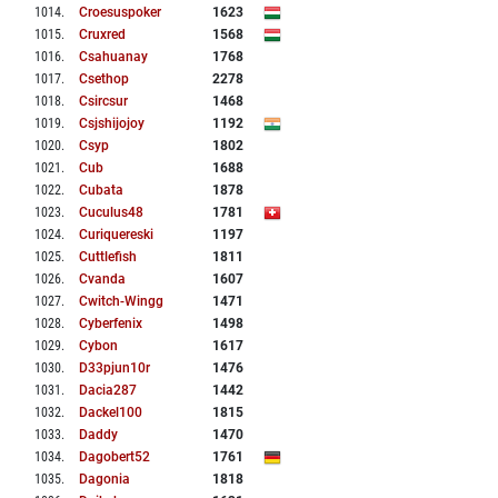
1014
.
Croesuspoker
1623
1015
.
Cruxred
1568
1016
.
Csahuanay
1768
1017
.
Csethop
2278
1018
.
Csircsur
1468
1019
.
Csjshijojoy
1192
1020
.
Csyp
1802
1021
.
Cub
1688
1022
.
Cubata
1878
1023
.
Cuculus48
1781
1024
.
Curiquereski
1197
1025
.
Cuttlefish
1811
1026
.
Cvanda
1607
1027
.
Cwitch-Wingg
1471
1028
.
Cyberfenix
1498
1029
.
Cybon
1617
1030
.
D33pjun10r
1476
1031
.
Dacia287
1442
1032
.
Dackel100
1815
1033
.
Daddy
1470
1034
.
Dagobert52
1761
1035
.
Dagonia
1818