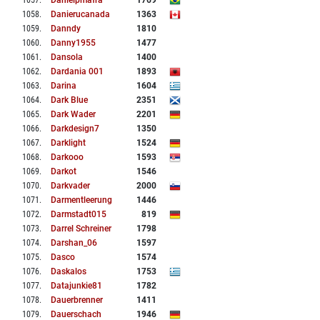
1057
.
Danielpmafra
1769
1058
.
Danierucanada
1363
1059
.
Danndy
1810
1060
.
Danny1955
1477
1061
.
Dansola
1400
1062
.
Dardania 001
1893
1063
.
Darina
1604
1064
.
Dark Blue
2351
1065
.
Dark Wader
2201
1066
.
Darkdesign7
1350
1067
.
Darklight
1524
1068
.
Darkooo
1593
1069
.
Darkot
1546
1070
.
Darkvader
2000
1071
.
Darmentleerung
1446
1072
.
Darmstadt015
819
1073
.
Darrel Schreiner
1798
1074
.
Darshan_06
1597
1075
.
Dasco
1574
1076
.
Daskalos
1753
1077
.
Datajunkie81
1782
1078
.
Dauerbrenner
1411
1079
.
Dauerschach
1946